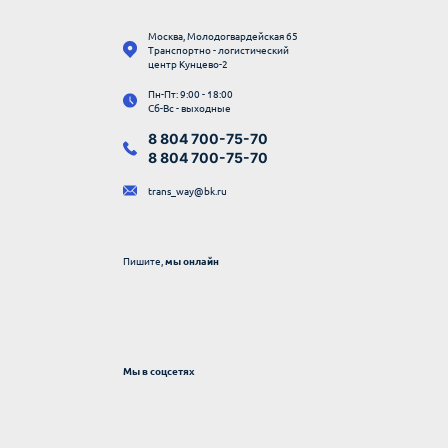
Москва, Молодогвардейская 65
Транспортно - логистический
центр Кунцево-2
Пн-Пт: 9:00 - 18:00
Сб-Вс - выходные
8 804 700-75-70
8 804 700-75-70
trans_way@bk.ru
Пишите,
мы онлайн
Мы в соцсетях