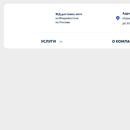
Адре
ЖД доставка авто
Моск
из Владивостока
из Москвы
ул.М
УСЛУГИ
О КОМП