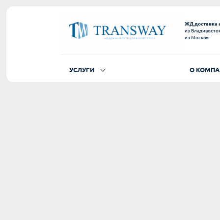
ЖД доставка 
из Владивосто
из Москвы
УСЛУГИ
О КОМП